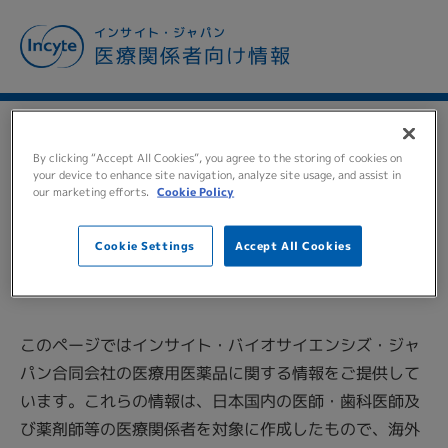
メ
インサイト・ジャパン
イ
医療関係者向け情報
ン
コ
ン
テ
TO ALL MEDICAL
ン
By clicking “Accept All Cookies”, you agree to the storing of cookies on
ツ
your device to enhance site navigation, analyze site usage, and assist in
PERSONNEL
医療関係者の
our marketing efforts.
Cookie Policy
に
移
皆様へ
動
Cookie Settings
Accept All Cookies
このページではインサイト・バイオサイエンシズ・ジャ
パン合同会社の医療用医薬品に関する情報をご提供して
います。これらの情報は、日本国内の医師・歯科医師及
び薬剤師等の医療関係者を対象に作成したもので、海外