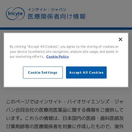
メ
インサイト・ジャパン
イ
医療関係者向け情報
ン
コ
ン
テ
TO ALL MEDICAL
ン
By clicking “Accept All Cookies”, you agree to the storing of cookies on
ツ
your device to enhance site navigation, analyze site usage, and assist in
PERSONNEL
医療関係者の
our marketing efforts.
Cookie Policy
に
移
皆様へ
動
Cookie Settings
Accept All Cookies
このページではインサイト・バイオサイエンシズ・ジャ
パン合同会社の医療用医薬品に関する情報をご提供して
います。これらの情報は、日本国内の医師・歯科医師及
び薬剤師等の医療関係者を対象に作成したもので、海外