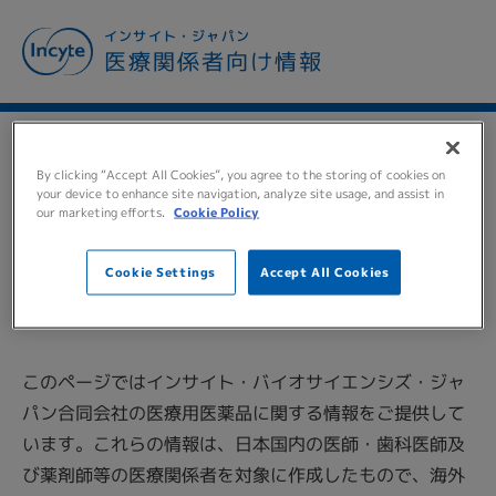
メ
インサイト・ジャパン
イ
医療関係者向け情報
ン
コ
ン
テ
TO ALL MEDICAL
ン
By clicking “Accept All Cookies”, you agree to the storing of cookies on
ツ
your device to enhance site navigation, analyze site usage, and assist in
PERSONNEL
医療関係者の
our marketing efforts.
Cookie Policy
に
移
皆様へ
動
Cookie Settings
Accept All Cookies
このページではインサイト・バイオサイエンシズ・ジャ
パン合同会社の医療用医薬品に関する情報をご提供して
います。これらの情報は、日本国内の医師・歯科医師及
び薬剤師等の医療関係者を対象に作成したもので、海外