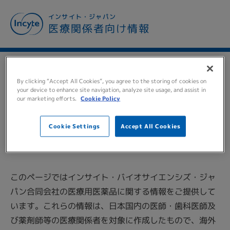
メ
インサイト・ジャパン
イ
医療関係者向け情報
ン
コ
ン
テ
TO ALL MEDICAL
ン
By clicking “Accept All Cookies”, you agree to the storing of cookies on
ツ
your device to enhance site navigation, analyze site usage, and assist in
PERSONNEL
医療関係者の
our marketing efforts.
Cookie Policy
に
移
皆様へ
動
Cookie Settings
Accept All Cookies
このページではインサイト・バイオサイエンシズ・ジャ
パン合同会社の医療用医薬品に関する情報をご提供して
います。これらの情報は、日本国内の医師・歯科医師及
び薬剤師等の医療関係者を対象に作成したもので、海外